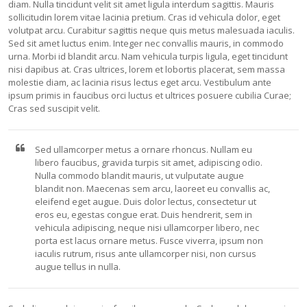
diam. Nulla tincidunt velit sit amet ligula interdum sagittis. Mauris
sollicitudin lorem vitae lacinia pretium. Cras id vehicula dolor, eget
volutpat arcu. Curabitur sagittis neque quis metus malesuada iaculis.
Sed sit amet luctus enim. Integer nec convallis mauris, in commodo
urna. Morbi id blandit arcu. Nam vehicula turpis ligula, eget tincidunt
nisi dapibus at. Cras ultrices, lorem et lobortis placerat, sem massa
molestie diam, ac lacinia risus lectus eget arcu. Vestibulum ante
ipsum primis in faucibus orci luctus et ultrices posuere cubilia Curae;
Cras sed suscipit velit.
Sed ullamcorper metus a ornare rhoncus. Nullam eu
libero faucibus, gravida turpis sit amet, adipiscing odio.
Nulla commodo blandit mauris, ut vulputate augue
blandit non. Maecenas sem arcu, laoreet eu convallis ac,
eleifend eget augue. Duis dolor lectus, consectetur ut
eros eu, egestas congue erat. Duis hendrerit, sem in
vehicula adipiscing, neque nisi ullamcorper libero, nec
porta est lacus ornare metus. Fusce viverra, ipsum non
iaculis rutrum, risus ante ullamcorper nisi, non cursus
augue tellus in nulla.