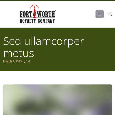
Menu
Sed ullamcorper
metus
March 7, 2013
0