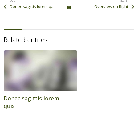
Prev:
Next:
Donec sagittis lorem quis
Overview on Right
All Works
Related entries
Donec sagittis lorem
quis