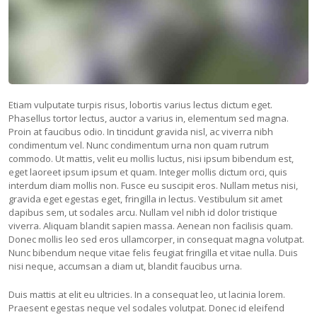
Etiam vulputate turpis risus, lobortis varius lectus dictum eget.
Phasellus tortor lectus, auctor a varius in, elementum sed magna.
Proin at faucibus odio. In tincidunt gravida nisl, ac viverra nibh
condimentum vel. Nunc condimentum urna non quam rutrum
commodo. Ut mattis, velit eu mollis luctus, nisi ipsum bibendum est,
eget laoreet ipsum ipsum et quam. Integer mollis dictum orci, quis
interdum diam mollis non. Fusce eu suscipit eros. Nullam metus nisi,
gravida eget egestas eget, fringilla in lectus. Vestibulum sit amet
dapibus sem, ut sodales arcu. Nullam vel nibh id dolor tristique
viverra. Aliquam blandit sapien massa. Aenean non facilisis quam.
Donec mollis leo sed eros ullamcorper, in consequat magna volutpat.
Nunc bibendum neque vitae felis feugiat fringilla et vitae nulla. Duis
nisi neque, accumsan a diam ut, blandit faucibus urna.
Duis mattis at elit eu ultricies. In a consequat leo, ut lacinia lorem.
Praesent egestas neque vel sodales volutpat. Donec id eleifend