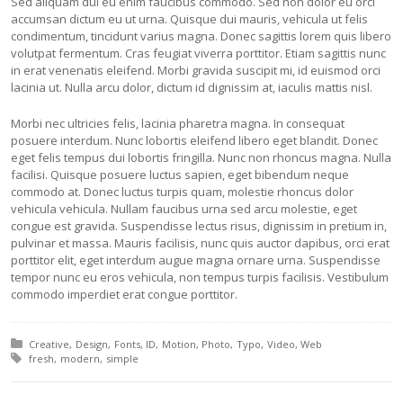
Sed aliquam dui eu enim faucibus commodo. Sed non dolor eu orci
accumsan dictum eu ut urna. Quisque dui mauris, vehicula ut felis
condimentum, tincidunt varius magna. Donec sagittis lorem quis libero
volutpat fermentum. Cras feugiat viverra porttitor. Etiam sagittis nunc
in erat venenatis eleifend. Morbi gravida suscipit mi, id euismod orci
lacinia ut. Nulla arcu dolor, dictum id dignissim at, iaculis mattis nisl.
Morbi nec ultricies felis, lacinia pharetra magna. In consequat
posuere interdum. Nunc lobortis eleifend libero eget blandit. Donec
eget felis tempus dui lobortis fringilla. Nunc non rhoncus magna. Nulla
facilisi. Quisque posuere luctus sapien, eget bibendum neque
commodo at. Donec luctus turpis quam, molestie rhoncus dolor
vehicula vehicula. Nullam faucibus urna sed arcu molestie, eget
congue est gravida. Suspendisse lectus risus, dignissim in pretium in,
pulvinar et massa. Mauris facilisis, nunc quis auctor dapibus, orci erat
porttitor elit, eget interdum augue magna ornare urna. Suspendisse
tempor nunc eu eros vehicula, non tempus turpis facilisis. Vestibulum
commodo imperdiet erat congue porttitor.
Posted in:
Creative
Design
Fonts
ID
Motion
Photo
Typo
Video
Web
Tagged with:
fresh
modern
simple